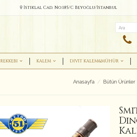
İstiklal Cad. No:185/C Beyoğlu/İstanbul
REKKEBI
KALEM
DIVIT KALEM&MÜHÜR
Anasayfa
Bütün Ürünler
Smi
Din
Ka