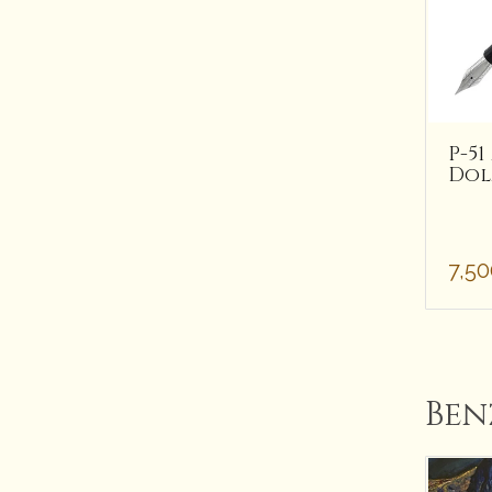
P-5
Dol
7,5
Ben