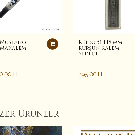
1 Mustang
Retro 51 1.15 mm
makalem
Kurşun Kalem
Yedeği
00.00TL
295.00TL
zer Ürünler