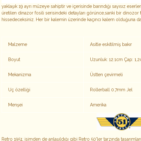
yaklaşık 19 ayrı müzeye sahiptir ve içerisinde barındığı sayısız eserlerl
üretilen dinazor fosili serisindeki detayları görünce,sanki bir dinozo
hissedeceksiniz. Her bir kalemin üzerinde kaçıncı kalem olduğuna dai
Malzeme
Asitle eskitilmiş bakır
Boyut
Uzunluk: 12.1cm Çap: 1,
Mekanizma
Üstten çevirmeli
Uç özelliği
Rollerball 0.7mm Jel
Menşei
Amerika
Retro 1951; isimden de anlaşıldığı gibi Retro 50'ler tarzında tasarımla