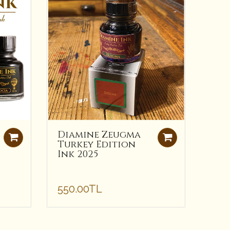
Diamine Zeugma
Dia
Turkey Edition
Cop
Ink 2025
Do
Mür
550.00TL
495