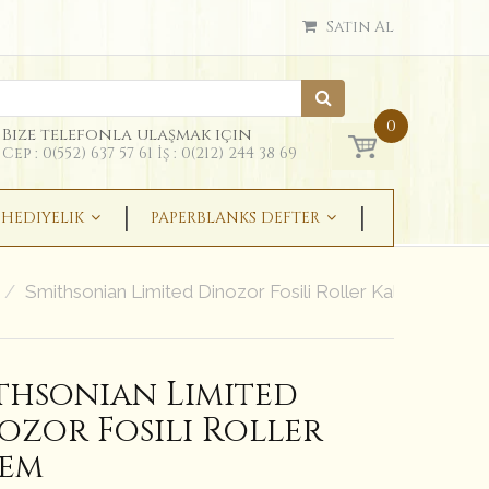
Satın Al
0
Bize telefonla ulaşmak için
Cep : 0(552) 637 57 61 İş : 0(212) 244 38 69
HEDIYELIK
PAPERBLANKS DEFTER
Smithsonian Limited Dinozor Fosili Roller Kalem
thsonian Limited
ozor Fosili Roller
lem