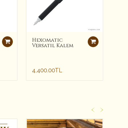
Hexomatic
USP
Versatil Kalem
Sta
Rol
4,400.00TL
4,9