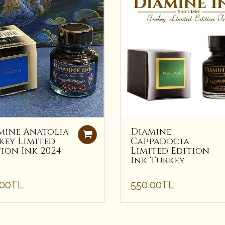
mine Anatolia
Diamine
key Limited
Cappadocia
tion Ink 2024
Limited Edition
Ink Turkey
.00TL
550.00TL