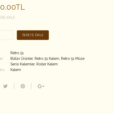
00.00TL
ERE EKLE
Sepete Ekle
Retro 51
er
Bütün Ürünler
,
Retro 51 Kalem
,
Retro 51 Müze
Serisi Kalemler
,
Roller Kalem
bu:
Kalem