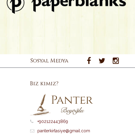
Sosyal Medya
Biz kimiz?
+902122443869
panterkirtasiye@gmail.com