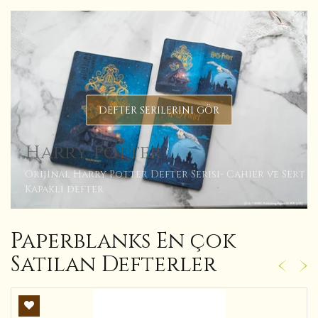
DEFTER SERILERINI GÖR
Harry Potter
Orijinal Harry Potter Defter Serisi- Cahier ve Sert
Kapaklı defter
Paperblanks En çok
Satılan Defterler