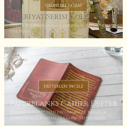
ÜRÜNLERE GÖZAT
Edebiyat Serisi Koleksiyonu
Gurur ve Önyargı,Alice harikalar diyarında,Winnie
the Pooh..
DEFTERLERI İNCELE
Paperblanks Cahier Defter
Dolmakalem uyumlu 100 gsm kağıt, rahatça
kopartılabilen sayfalara sahip defter serisi