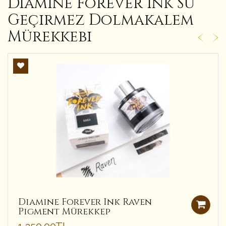
Diamine Forever Ink Su
Geçirmez Dolmakalem
Mürekkebi
Diamine Forever Ink Raven
Pigment Mürekkep