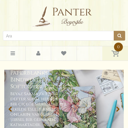
0
Paperblanks
Bindweed
Softcover Defter
Beyaz Sarmaşık Perisi
defter serisi, her periyi
bir çiçeğe mükemmel bir
şekilde eşleştirmesi,
onların varoluşuna
şiirsel bir gerçeklik
katmaktadır.