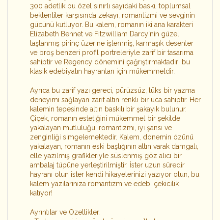
300 adetlik bu özel sınırlı sayıdaki baskı, toplumsal
beklentiler karşısında zekayı, romantizmi ve sevginin
gücünü kutluyor. Bu kalem, romanın iki ana karakteri
Elizabeth Bennet ve Fitzwilliam Darcy'nin güzel
taşlanmış pirinç üzerine işlenmiş, karmaşık desenler
ve broş benzeri profil portreleriyle zarif bir tasarıma
sahiptir ve Regency dönemini çağrıştırmaktadır; bu
klasik edebiyatın hayranları için mükemmeldir.
Ayrıca bu zarif yazı gereci, pürüzsüz, lüks bir yazma
deneyimi sağlayan zarif altın renkli bir uca sahiptir. Her
kalemin tepesinde altın baskılı bir şakayık bulunur.
Çiçek, romanın estetiğini mükemmel bir şekilde
yakalayan mutluluğu, romantizmi, iyi şansı ve
zenginliği simgelemektedir. Kalem, dönemin özünü
yakalayan, romanın eski başlığının altın varak damgalı,
elle yazılmış grafikleriyle süslenmiş göz alıcı bir
ambalaj tüpüne yerleştirilmiştir. İster uzun süredir
hayranı olun ister kendi hikayelerinizi yazıyor olun, bu
kalem yazılarınıza romantizm ve edebi çekicilik
katıyor!
Ayrıntılar ve Özellikler: