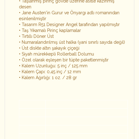
• Taşlanmış pirinç gövde üzerine asitle kazınmış
desen
• Jane Austen'in Gurur ve Önyargı adlı romanından
esinlenilmiştir
• Tasarım R51 Designer Angel tarafından yapılmıştır
• Taş Yıkamalı Pirinç kaplamalar
• Tırtıllı Döner Üst
• Numaralandırılmış üst halka (yani sınırlı sayıda değil)
• Üst diskte altın şakayık çiçeği
• Siyah mürekkepli Rollerball Dolumu
• Özel olarak eşleşen bir tüpte paketlenmiştir
• Kalem Uzunluğu: 5 inç / 125 mm
• Kalem Çapı: 0,45 inç / 12 mm
• Kalem Ağırlığı: 1 oz. / 28 gr