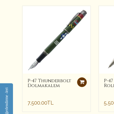
P-47 Thunderbolt
P-4
Dolmakalem
Rol
Değerlendirme -leri
Değerlendirme -leri
7,500.00TL
5,5