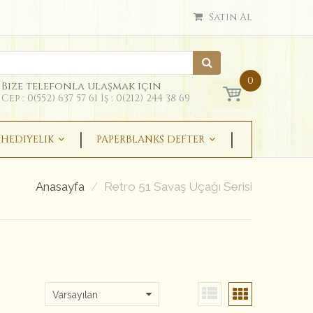
Satın Al
0
Bize telefonla ulaşmak için
Cep : 0(552) 637 57 61 İş : 0(212) 244 38 69
HEDIYELIK
PAPERBLANKS DEFTER
Anasayfa
Retro 51 Savaş Uçağı Serisi
Varsayılan