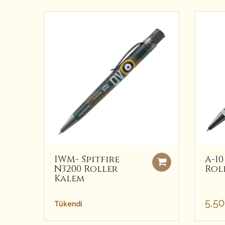
IWM- Spitfire
A-1
N3200 Roller
Rol
Kalem
5,5
Tükendi