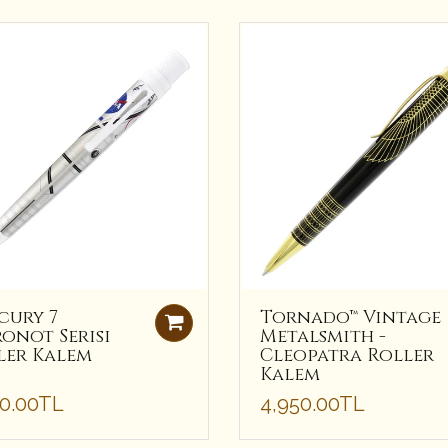
cury 7
Tornado™ Vintage
ronot Serisi
Metalsmith -
ler Kalem
Cleopatra Roller
Kalem
00.00TL
4,950.00TL