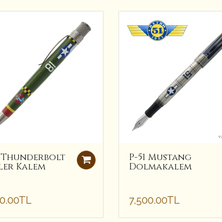
7 Thunderbolt
P-51 Mustang
ler Kalem
Dolmakalem
00.00TL
7,500.00TL