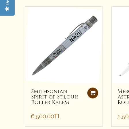
Smithsonian
Mer
Spirit of St.Louis
Ast
Roller Kalem
Rol
6,500.00TL
5,5