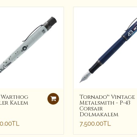
0 Warthog
Tornado™ Vintage
ler Kalem
Metalsmith - P-43
Corsair
Dolmakalem
00.00TL
7,500.00TL