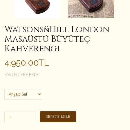
Watsons&Hill London
Masaüstü Büyüteç
Kahverengi
4,950.00TL
FAVORILERE EKLE
Sepete Ekle