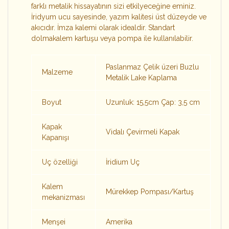
farklı metalik hissayatının sizi etkilyeceğine eminiz.
İridyum ucu sayesinde, yazım kalitesi üst düzeyde ve
akıcıdır. İmza kalemi olarak idealdir. Standart
dolmakalem kartuşu veya pompa ile kullanılabilir.
Paslanmaz Çelik üzeri Buzlu
Malzeme
Metalik Lake Kaplama
Boyut
Uzunluk:
15,5
cm Çap: 3,5 cm
Kapak
Vidalı Çevirmeli Kapak
Kapanışı
Uç özelliği
İridium Uç
Kalem
Mürekkep Pompası/Kartuş
mekanizması
Menşei
Amerika