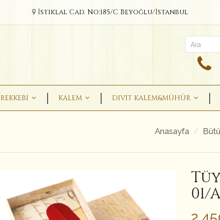
İstiklal Cad. No:185/C Beyoğlu/İstanbul
REKKEBI
KALEM
DIVIT KALEM&MÜHÜR
Anasayfa
Bütü
Tüy
01/
2,4