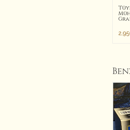
Tüy
Müh
Gra
2,9
Ben