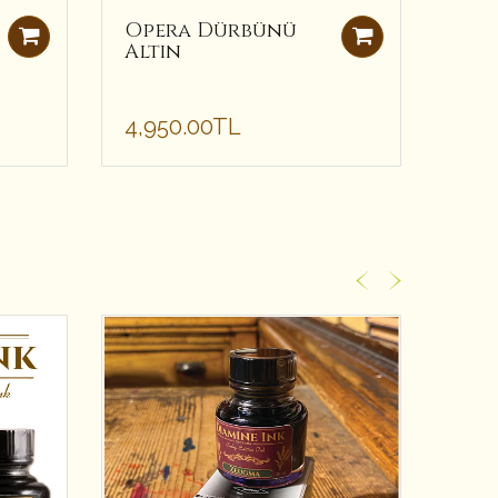
Opera Dürbünü
Cad
Altın
Der
4,950.00TL
2,4