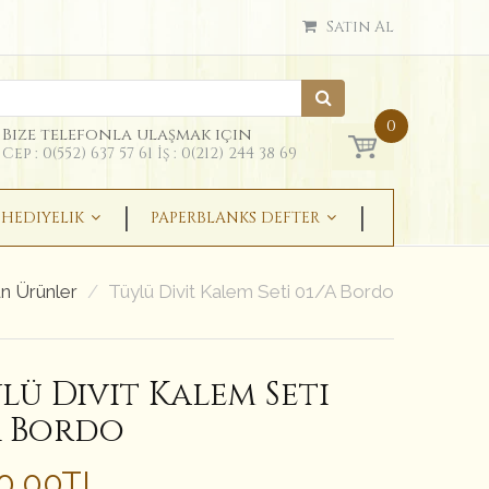
Satın Al
0
Bize telefonla ulaşmak için
Cep : 0(552) 637 57 61 İş : 0(212) 244 38 69
HEDIYELIK
PAPERBLANKS DEFTER
n Ürünler
Tüylü Divit Kalem Seti 01/A Bordo
lü Divit Kalem Seti
A Bordo
50.00TL