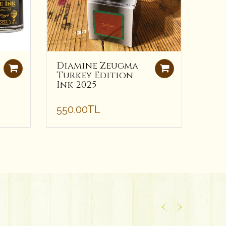
Diamine Zeugma
Dia
Turkey Edition
Cop
Ink 2025
Do
Mür
550.00TL
495