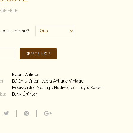
ERE EKLE
ipini istersiniz?
Sepete Ekle
Icapra Antique
er
Bütün Ürünler
,
Icapra Antique Vintage
Hediyelikler
,
Nostaljik Hediyelikler
,
Tüylü Kalem
bu:
Butik Ürünler