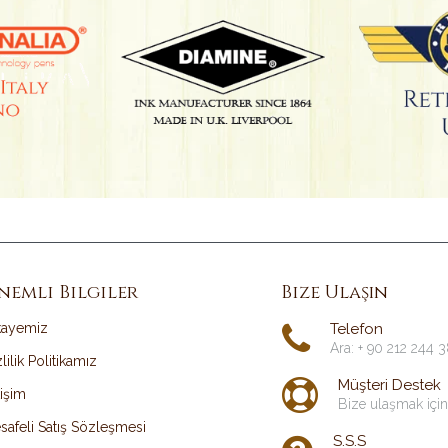
nemli Bilgiler
Bize Ulaşın
kayemiz
Telefon
Ara: + 90 212 244 
lilik Politikamız
Müşteri Destek
tişim
Bize ulaşmak için
safeli Satış Sözleşmesi
S.S.S