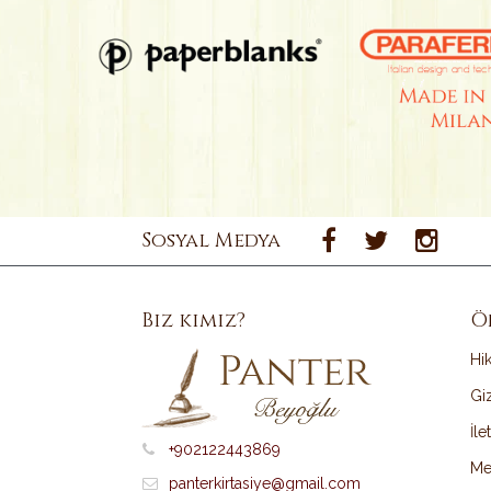
Sosyal Medya
Biz kimiz?
Ö
Hi
Giz
İle
+902122443869
Me
panterkirtasiye@gmail.com