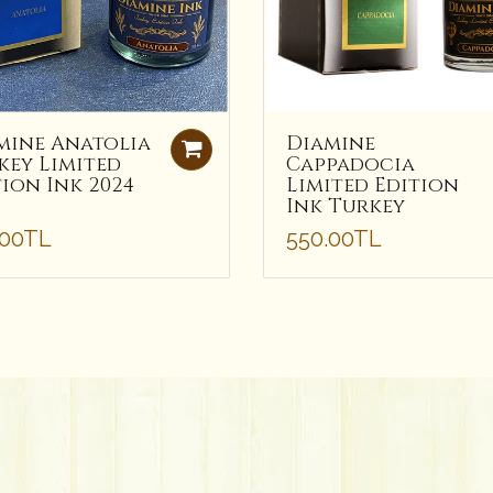
mine Anatolia
Diamine
key Limited
Cappadocia
tion Ink 2024
Limited Edition
Ink Turkey
.00TL
550.00TL