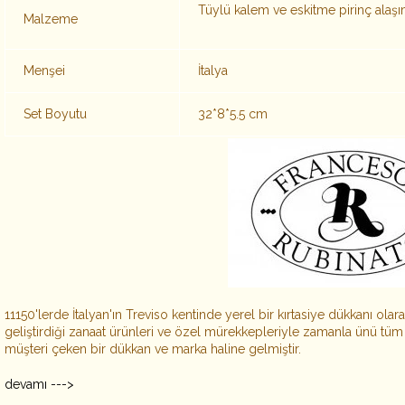
Tüylü kalem ve eskitme pirinç alaş
Malzeme
Menşei
İtalya
Set Boyutu
32*8*5.5 cm
11150'lerde İtalyan'ın Treviso kentinde yerel bir kırtasiye dükkanı ol
geliştirdiği zanaat ürünleri ve özel mürekkepleriyle zamanla ünü tüm
müşteri çeken bir dükkan ve marka haline gelmiştir.
devamı --->