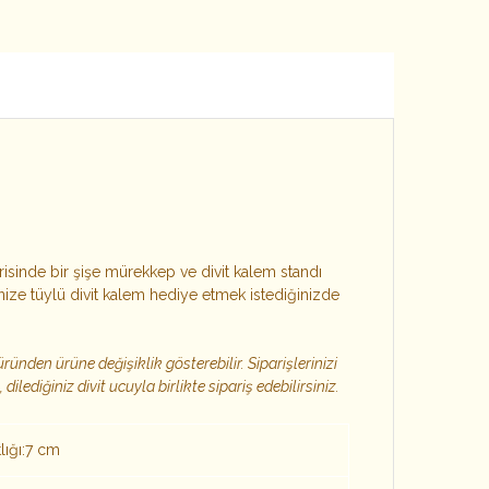
çerisinde bir şişe mürekkep ve divit kalem standı
inize tüylü divit kalem hediye etmek istediğinizde
ründen ürüne değişiklik gösterebilir. Siparişlerinizi
, d
ilediğiniz divit ucuyla birlikte sipariş edebilirsiniz.
lığı:7 cm