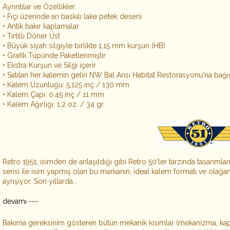
Ayrıntılar ve Özellikler:
• Fıçı üzerinde arı baskılı lake petek deseni
• Antik bakır kaplamalar
• Tırtıllı Döner Üst
• Büyük siyah silgiyle birlikte 1,15 mm kurşun (HB)
• Grafik Tüpünde Paketlenmiştir
• Ekstra Kurşun ve Silgi içerir
• Satılan her kalemin geliri NW Bal Arısı Habitat Restorasyonu'na bağı
• Kalem Uzunluğu: 5,125 inç / 130 mm
• Kalem Çapı: 0,45 inç / 11 mm
• Kalem Ağırlığı: 1,2 oz. / 34 gr
Retro 1951; isimden de anlaşıldığı gibi Retro 50'ler tarzında tasarımla
serisi ile isim yapmış olan bu markanın; ideal kalem formatı ve olağanü
ayrışıyor. Son yıllarda...
devamı ---
Bakıma gereksinim gösteren bütün mekanik kısımlar (mekanizma, k