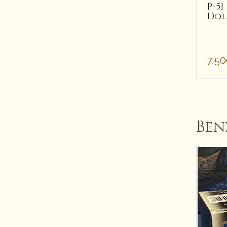
P-5
Dol
7,5
Ben