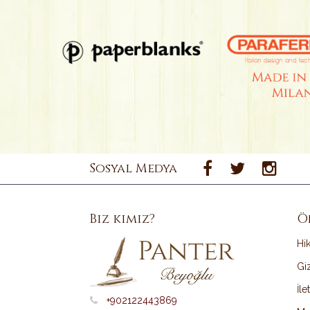
Sosyal Medya
Biz kimiz?
Ö
Hi
Giz
İle
+902122443869