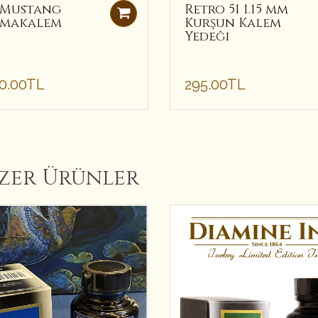
1 Mustang
Retro 51 1.15 mm
makalem
Kurşun Kalem
Yedeği
00.00TL
295.00TL
zer Ürünler