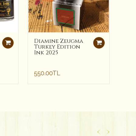
Diamine Zeugma
Dia
Turkey Edition
Cop
Ink 2025
Do
Mür
550.00TL
495