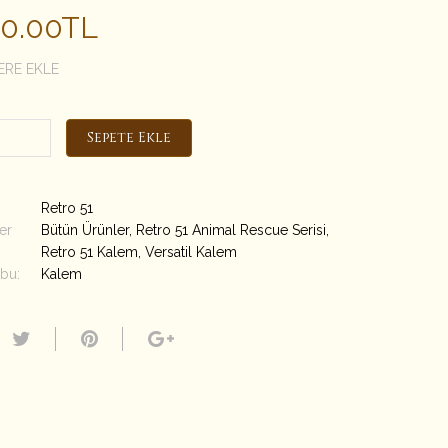
00.00TL
ERE EKLE
Sepete Ekle
Retro 51
er
Bütün Ürünler
,
Retro 51 Animal Rescue Serisi
,
Retro 51 Kalem
,
Versatil Kalem
bu:
Kalem