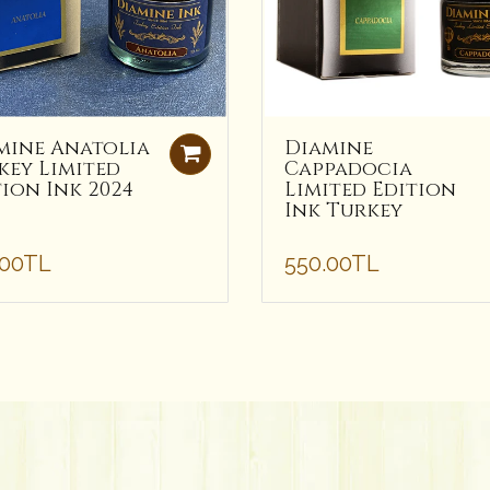
mine Anatolia
Diamine
key Limited
Cappadocia
tion Ink 2024
Limited Edition
Ink Turkey
.00TL
550.00TL