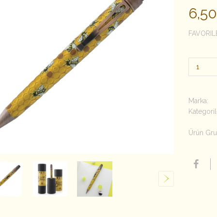
6,5
FAVORIL
Marka:
Kategoril
Ürün Gru