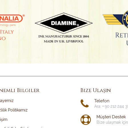
nemli Bilgiler
Bize Ulaşın
kayemiz
Telefon
Ara: + 90 212 244 
lilik Politikamız
Müşteri Destek
tişim
Bize ulaşmak için