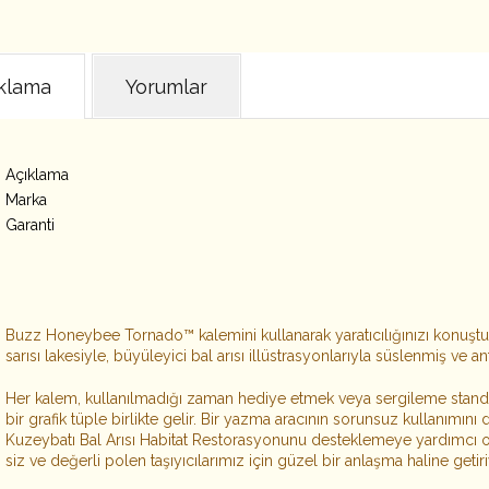
klama
Yorumlar
Açıklama
Marka
Garanti
Buzz Honeybee Tornado™ kalemini kullanarak yaratıcılığınızı konuşt
sarısı lakesiyle, büyüleyici bal arısı illüstrasyonlarıyla süslenmiş ve an
Her kalem, kullanılmadığı zaman hediye etmek veya sergileme stand
bir grafik tüple birlikte gelir. Bir yazma aracının sorunsuz kullanımın
Kuzeybatı Bal Arısı Habitat Restorasyonunu desteklemeye yardımcı ol
siz ve değerli polen taşıyıcılarımız için güzel bir anlaşma haline getiriy