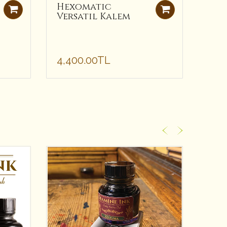
Hexomatic
USP
Versatil Kalem
Sta
Rol
4,400.00TL
4,9