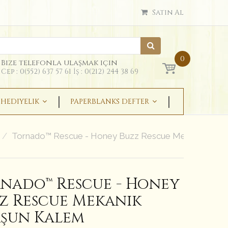
Satın Al
0
Bize telefonla ulaşmak için
Cep : 0(552) 637 57 61 İş : 0(212) 244 38 69
HEDIYELIK
PAPERBLANKS DEFTER
Tornado™ Rescue - Honey Buzz Rescue Mekanik Kurş
nado™ Rescue - Honey
z Rescue Mekanik
şun Kalem