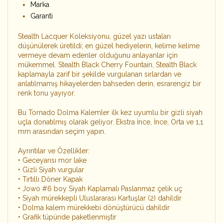
Marka
Garanti
Stealth Lacquer Koleksiyonu, güzel yazı ustaları
düşünülerek üretildi; en güzel hediyelerin, kelime kelime
vermeye devam edenler olduğunu anlayanlar için
mükemmel. Stealth Black Cherry Fountain, Stealth Black
kaplamayla zarif bir şekilde vurgulanan sırlardan ve
anlatılmamış hikayelerden bahseden derin, esrarengiz bir
renk tonu yayıyor.
Bu Tornado Dolma Kalemler ilk kez uyumlu bir gizli siyah
uçla donatılmış olarak geliyor. Ekstra İnce, İnce, Orta ve 1,1
mm arasından seçim yapın.
Ayrıntılar ve Özellikler:
• Geceyarısı mor lake
• Gizli Siyah vurgular
• Tırtıllı Döner Kapak
• Jowo #6 boy Siyah Kaplamalı Paslanmaz çelik uç
• Siyah mürekkepli Uluslararası Kartuşlar (2) dahildir
• Dolma kalem mürekkebi dönüştürücü dahildir
• Grafik tüpünde paketlenmiştir