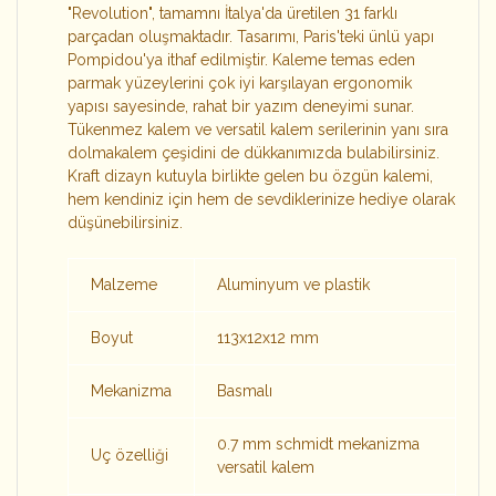
"Revolution", tamamnı İtalya'da üretilen 31 farklı
parçadan oluşmaktadır. Tasarımı, Paris'teki ünlü yapı
Pompidou'ya ithaf edilmiştir. Kaleme temas eden
parmak yüzeylerini çok iyi karşılayan ergonomik
yapısı sayesinde, rahat bir yazım deneyimi sunar.
Tükenmez kalem ve versatil kalem serilerinin yanı sıra
dolmakalem çeşidini de dükkanımızda bulabilirsiniz.
Kraft dizayn kutuyla birlikte gelen bu özgün kalemi,
hem kendiniz için hem de sevdiklerinize hediye olarak
düşünebilirsiniz.
Malzeme
Aluminyum ve plastik
Boyut
113x12x12 mm
Mekanizma
Basmalı
0.7 mm schmidt mekanizma
Uç özelliği
versatil kalem