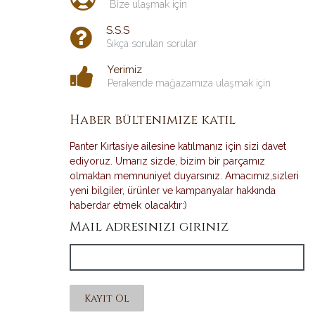
Bize ulaşmak için
S.S.S
Sıkça sorulan sorular
Yerimiz
Perakende mağazamıza ulaşmak için
Haber bültenimize katıl
Panter Kırtasiye ailesine katılmanız için sizi davet
ediyoruz. Umarız sizde, bizim bir parçamız
olmaktan memnuniyet duyarsınız. Amacımız,sizleri
yeni bilgiler, ürünler ve kampanyalar hakkında
haberdar etmek olacaktır:)
Mail adresinizi giriniz
Kayıt Ol