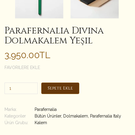
Parafernalia Divina
Dolmakalem Yeşil
3,950.00TL
FAVORILERE EKLE
Sepete Ekle
Marka:
Parafernalia
Kategoriler
Bütün Ürünler
,
Dolmakalem
,
Parafernalia Italy
Ürün Grubu:
Kalem