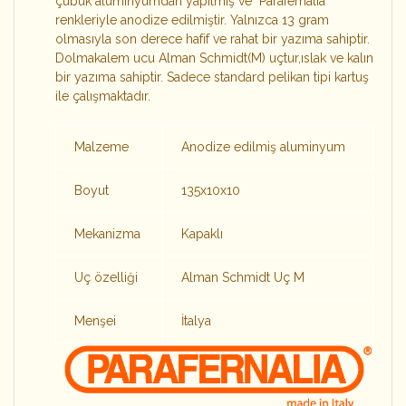
çubuk alüminyumdan yapılmış ve "Parafernalia"
renkleriyle anodize edilmiştir. Yalnızca 13 gram
olmasıyla son derece hafif ve rahat bir yazıma sahiptir.
Dolmakalem ucu Alman Schmidt(M) uçtur,ıslak ve kalın
bir yazıma sahiptir. Sadece standard pelikan tipi kartuş
ile çalışmaktadır.
Malzeme
Anodize edilmiş aluminyum
Boyut
135x10x10
Mekanizma
Kapaklı
Uç özelliği
Alman Schmidt Uç M
Menşei
İtalya