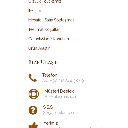
Gizlilik Politikamız
İletişim
Mesafeli Satış Sözleşmesi
Teslimat Koşulları
Garanti&İade Koşulları
Ürün Araştır
Bize Ulaşın
Telefon
Ara: + 90 212 244 38 69
Müşteri Destek
Bize ulaşmak için
S.S.S
Sıkça sorulan sorular
Yerimiz