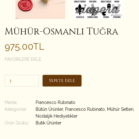
Mühür-Osmanlı Tuğra
975.00TL
FAVORILERE EKLE
Sepete Ekle
Marka:
Francesco Rubinato
Kategoriler
Bütün Ürünler
,
Francesco Rubinato
,
Mühür Setleri
,
Nostaljik Hediyelikler
Ürün Grubu:
Butik Ürünler