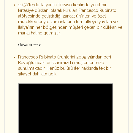
11150'lerde İtalyan'ın Treviso kentinde yerel bir
kırtasiye dükkanı olarak kurulan Francesco Rubinato,
atölyesinde geliştirdiği zanaat ürünleri ve özel
mürekkepleriyle zamanla ünü tüm ülkeye yayılan ve
İtalya'nın her bölgesinden müşteri çeken bir dükkan ve
marka haline gelmiştir.
devamı --->
Francesco Rubinato ürünlerini 2009 yılından beri
Beyoğlu'ndaki dükkanımızda müşterilerimize
sunulmaktadır. Henüz bu ürünler hakkında tek bir
şikayet dahi almadık.