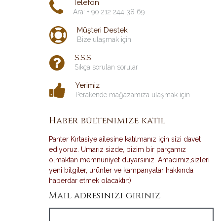
Telefon
Ara: + 90 212 244 38 69
Müşteri Destek
Bize ulaşmak için
S.S.S
Sıkça sorulan sorular
Yerimiz
Perakende mağazamıza ulaşmak için
Haber bültenimize katıl
Panter Kırtasiye ailesine katılmanız için sizi davet
ediyoruz. Umarız sizde, bizim bir parçamız
olmaktan memnuniyet duyarsınız. Amacımız,sizleri
yeni bilgiler, ürünler ve kampanyalar hakkında
haberdar etmek olacaktır:)
Mail adresinizi giriniz