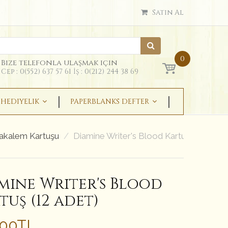
Satın Al
0
Bize telefonla ulaşmak için
Cep : 0(552) 637 57 61 İş : 0(212) 244 38 69
HEDIYELIK
PAPERBLANKS DEFTER
akalem Kartuşu
Diamine Writer's Blood Kartuş (12 adet)
mine Writer's Blood
tuş (12 adet)
.00TL