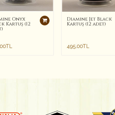
mine Onyx
Diamine Jet Black
k Kartuş (12
Kartuş (12 adet)
t)
.00TL
495.00TL