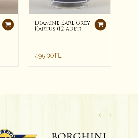
Diamine Earl Grey
Dia
Kartuş (12 adet)
Kar
495.00TL
Tüke