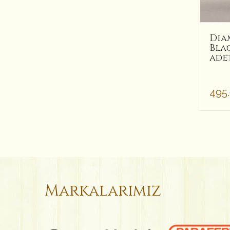
Dia
Blac
ade
495
Markalarımız