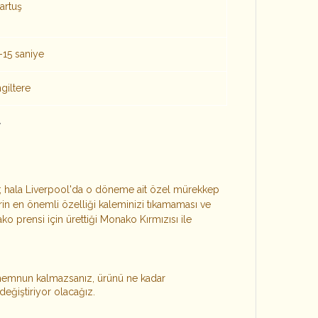
artuş
-15 saniye
ngiltere
nk; hala Liverpool'da o döneme ait özel mürekkep
n en önemli özelliği kaleminizi tıkamaması ve
ko prensi için ürettiği Monako Kırmızısı ile
 memnun kalmazsanız, ürünü ne kadar
değiştiriyor olacağız.