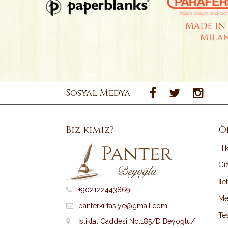
Sosyal Medya
Biz kimiz?
Ö
Hi
Giz
İle
+902122443869
Me
panterkirtasiye@gmail.com
Tes
İstiklal Caddesi No:185/D Beyoğlu/