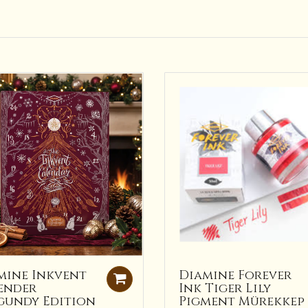
mine Inkvent
Diamine Forever
ender
Ink Tiger Lily
gundy Edition
Pigment Mürekkep