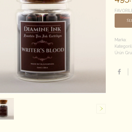
FAVORIL
Se
Marka:
Kategoril
Ürün Gru