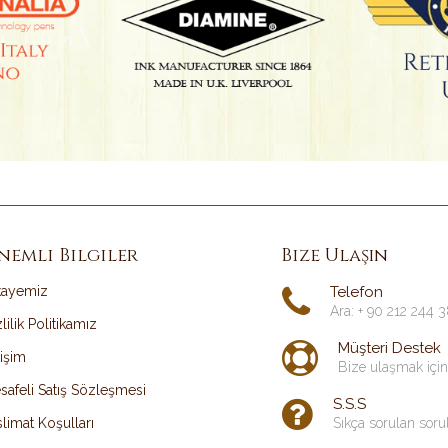
nemli Bilgiler
Bize Ulaşın
kayemiz
Telefon
Ara: + 90 212 244 
lilik Politikamız
Müşteri Destek
tişim
Bize ulaşmak için
safeli Satış Sözleşmesi
S.S.S
limat Koşulları
Sıkça sorulan soru