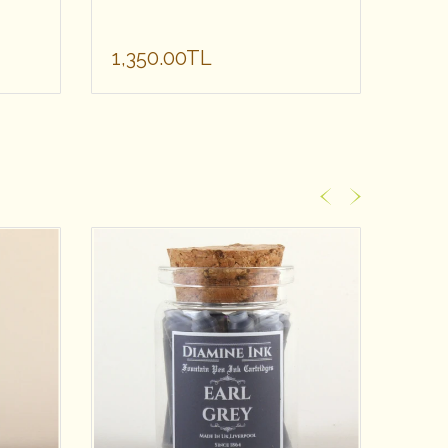
Mür
1,350.00TL
1,3