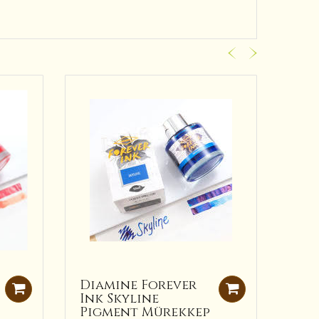
Diamine Forever
Dia
Ink Skyline
Bla
Pigment Mürekkep
For