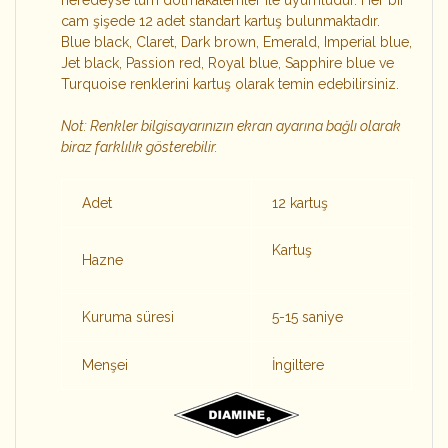
neredeyse tüm dolmakalemler ile uyumludur. Her bir
cam şişede 12 adet standart kartuş bulunmaktadır.
Blue black, Claret, Dark brown, Emerald, Imperial blue,
Jet black, Passion red, Royal blue, Sapphire blue ve
Turquoise renklerini kartuş olarak temin edebilirsiniz.
Not: Renkler bilgisayarınızın ekran ayarına bağlı olarak
biraz farklılık gösterebilir.
Adet
12 kartuş
Kartuş
Hazne
Kuruma süresi
5-15 saniye
Menşei
İngiltere