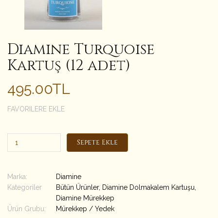
Diamine Turquoise
Kartuş (12 adet)
495.00TL
FAVORILERE EKLE
Sepete Ekle
Marka:
Diamine
Kategoriler
Bütün Ürünler
,
Diamine Dolmakalem Kartuşu
,
Diamine Mürekkep
Ürün Grubu:
Mürekkep / Yedek