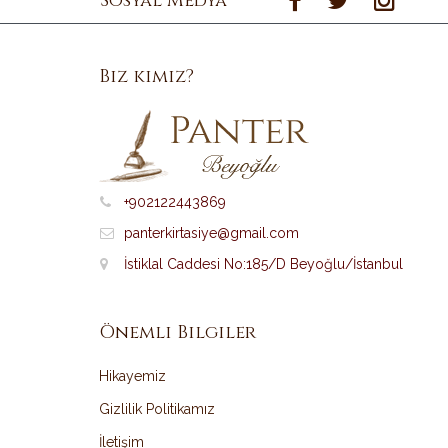
Sosyal Medya
Biz kimiz?
+902122443869
panterkirtasiye@gmail.com
İstiklal Caddesi No:185/D Beyoğlu/İstanbul
Önemli Bilgiler
Hikayemiz
Gizlilik Politikamız
İletişim