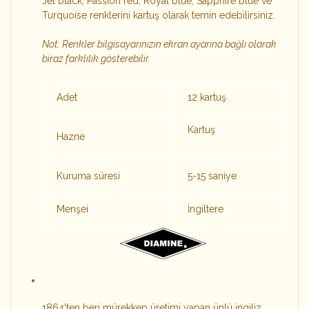
Jet black, Passion red, Royal blue, Sapphire blue ve
Turquoise renklerini kartuş olarak temin edebilirsiniz.
Not: Renkler bilgisayarınızın ekran ayarına bağlı olarak
biraz farklılık gösterebilir.
Adet
12 kartuş
Kartuş
Hazne
Kuruma süresi
5-15 saniye
Menşei
İngiltere
1864'ten beri mürekkep üretimi yapan ünlü ingiliz