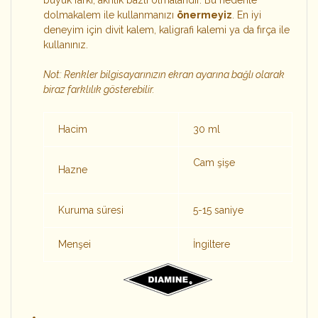
büyük farkı, akrilik bazlı olmalarıdır. Bu nedenle
dolmakalem ile kullanmanızı
önermeyiz
. En iyi
deneyim için divit kalem, kaligrafi kalemi ya da fırça ile
kullanınız.
Not: Renkler bilgisayarınızın ekran ayarına bağlı olarak
biraz farklılık gösterebilir.
Hacim
30 ml
Cam şişe
Hazne
Kuruma süresi
5-15 saniye
Menşei
İngiltere