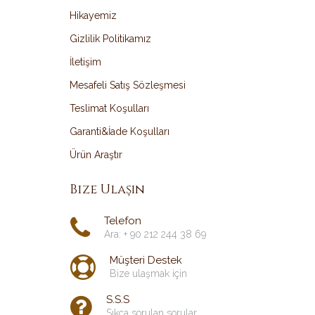
Hikayemiz
Gizlilik Politikamız
İletişim
Mesafeli Satış Sözleşmesi
Teslimat Koşulları
Garanti&İade Koşulları
Ürün Araştır
Bize Ulaşın
Telefon
Ara: + 90 212 244 38 69
Müşteri Destek
Bize ulaşmak için
S.S.S
Sıkça sorulan sorular