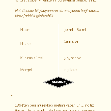
Wild strawberry renklerini bu sayfada bulabilirsiniz.
Not: Renkler bilgisayarınızın ekran ayarına bağlı olarak
biraz farklılık gösterebilir.
Hacim
30 ml - 80 ml
Cam şişe
Hazne
Kuruma süresi
5-15 saniye
Menşei
İngiltere
1864'ten beri mürekkep üretimi yapan ünlü ingiliz
firması Diamine Ink; hala Liverpool'da o döneme ait