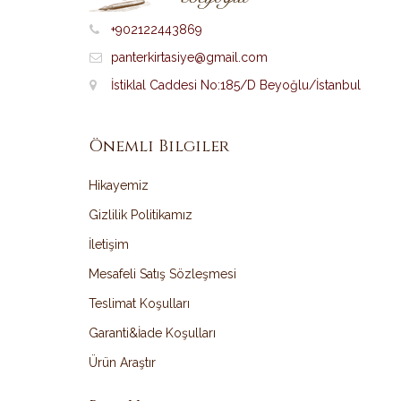
+902122443869
panterkirtasiye@gmail.com
İstiklal Caddesi No:185/D Beyoğlu/İstanbul
Önemli Bilgiler
Hikayemiz
Gizlilik Politikamız
İletişim
Mesafeli Satış Sözleşmesi
Teslimat Koşulları
Garanti&İade Koşulları
Ürün Araştır