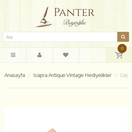
0
Anasayfa
Icapra Antique Vintage Hediyelikler
Cep P