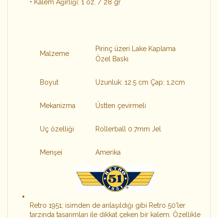
• Kalem Ağırlığı: 1 oz. / 28 gr
Pirinç üzeri Lake Kaplama
Malzeme
Özel Baskı
Boyut
Uzunluk: 12.5 cm Çap: 1,2cm
Mekanizma
Üstten çevirmeli
Uç özelliği
Rollerball 0.7mm Jel
Menşei
Amerika
Retro 1951; isimden de anlaşıldığı gibi Retro 50'ler
tarzında tasarımları ile dikkat çeken bir kalem. Özellikle