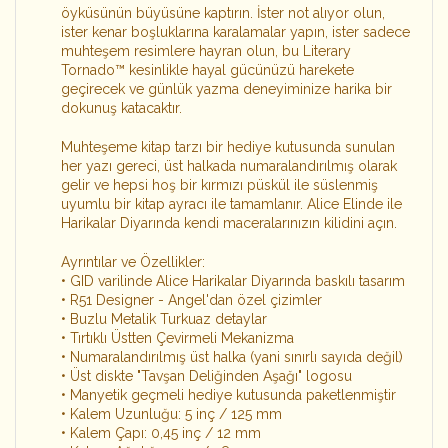
öyküsünün büyüsüne kaptırın. İster not alıyor olun,
ister kenar boşluklarına karalamalar yapın, ister sadece
muhteşem resimlere hayran olun, bu Literary
Tornado™ kesinlikle hayal gücünüzü harekete
geçirecek ve günlük yazma deneyiminize harika bir
dokunuş katacaktır.
Muhteşeme kitap tarzı bir hediye kutusunda sunulan
her yazı gereci, üst halkada numaralandırılmış olarak
gelir ve hepsi hoş bir kırmızı püskül ile süslenmiş
uyumlu bir kitap ayracı ile tamamlanır. Alice Elinde ile
Harikalar Diyarında kendi maceralarınızın kilidini açın.
Ayrıntılar ve Özellikler:
• GID varilinde Alice Harikalar Diyarında baskılı tasarım
• R51 Designer - Angel'dan özel çizimler
• Buzlu Metalik Turkuaz detaylar
• Tırtıklı Üstten Çevirmeli Mekanizma
• Numaralandırılmış üst halka (yani sınırlı sayıda değil)
• Üst diskte "Tavşan Deliğinden Aşağı" logosu
• Manyetik geçmeli hediye kutusunda paketlenmiştir
• Kalem Uzunluğu: 5 inç / 125 mm
• Kalem Çapı: 0,45 inç / 12 mm