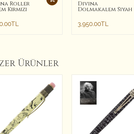
ina Roller
Divina
m Kırmızı
Dolmakalem Siyah
50.00TL
3,950.00TL
zer Ürünler