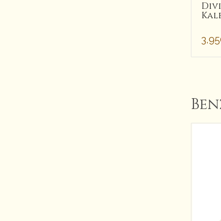
Div
Kale
3,9
Ben