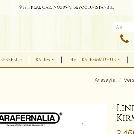
İstiklal Cad. No:185/C Beyoğlu/İstanbul
REKKEBI
KALEM
DIVIT KALEM&MÜHÜR
Anasayfa
Vers
Lin
Kır
3,4