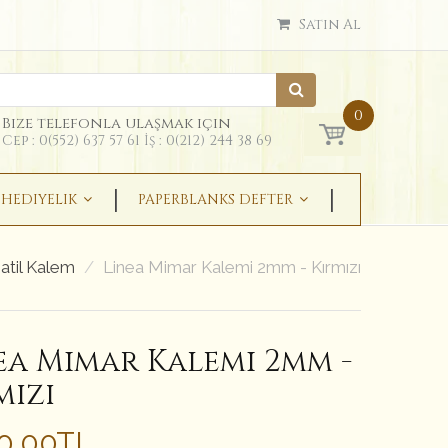
Satın Al
0
Bize telefonla ulaşmak için
Cep : 0(552) 637 57 61 İş : 0(212) 244 38 69
HEDIYELIK
PAPERBLANKS DEFTER
atil Kalem
Linea Mimar Kalemi 2mm - Kırmızı
ea Mimar Kalemi 2mm -
mızı
50.00TL