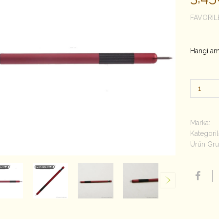
FAVORIL
Hangi amb
Marka:
Kategoril
Ürün Gru