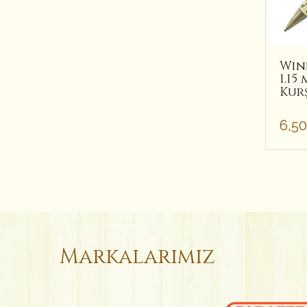
Win
1.1
Kur
6,5
Markalarımız