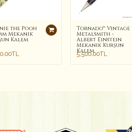
nie the Pooh
Tornado™ Vintage
5 mm Mekanik
Metalsmith -
şun Kalem
Albert Einstein
Mekanik Kurşun
Kalem
00.00TL
5,500.00TL