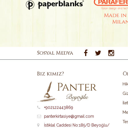
Sosyal Medya
Biz kimiz?
Ö
Hi
Giz
İle
+902122443869
Me
panterkirtasiye@gmail.com
Tes
İstiklal Caddesi No:185/D Beyoğlu/