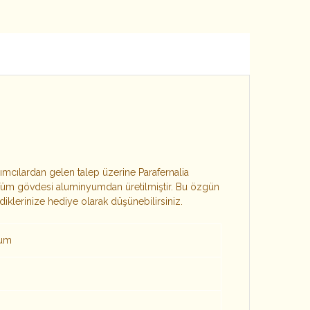
rımcılardan gelen talep üzerine Parafernalia
elir. Tüm gövdesi aluminyumdan üretilmiştir. Bu özgün
klerinize hediye olarak düşünebilirsiniz.
yum