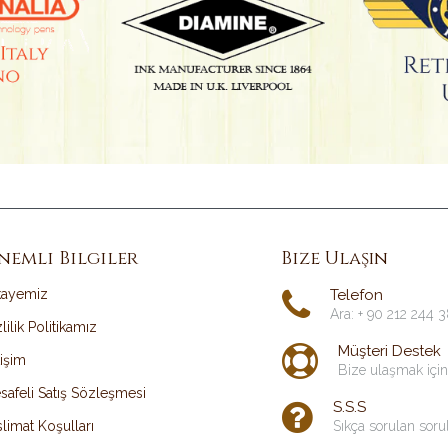
nemli Bilgiler
Bize Ulaşın
kayemiz
Telefon
Ara: + 90 212 244 
lilik Politikamız
Müşteri Destek
tişim
Bize ulaşmak için
safeli Satış Sözleşmesi
S.S.S
limat Koşulları
Sıkça sorulan soru