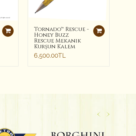
Tornado™ Rescue -
Tor
Honey Buzz
Dog
Rescue Mekanik
Mek
Kurşun Kalem
Kal
6,500.00TL
6,5