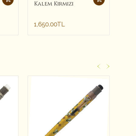
Kalem Kırmızı
Kal
1,650.00TL
2,4