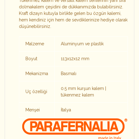
Tükenmez kalem ve versatil kalem serilerinin yanı sıra
dolmakalem çeşidini de dükkanımızda bulabilirsiniz.
Kraft dizayn kutuyla birlikte gelen bu özgün kalemi,
hem kendiniz için hem de sevdiklerinize hediye olarak
düşünebilirsiniz.
Malzeme
Aluminyum ve plastik
Boyut
113x12x12 mm
Mekanizma
Basmalı
0.5 mm kurşun kalem |
Uç özelliği
tükenmez kalem
Menşei
İtalya