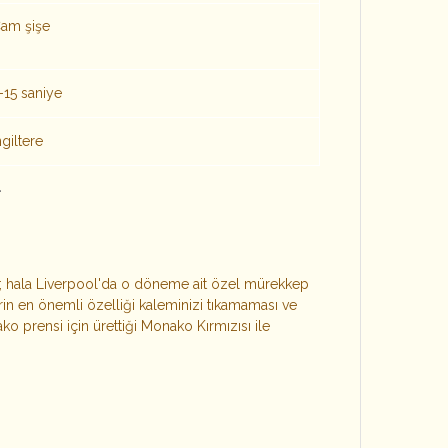
am şişe
-15 saniye
ngiltere
nk; hala Liverpool'da o döneme ait özel mürekkep
n en önemli özelliği kaleminizi tıkamaması ve
ko prensi için ürettiği Monako Kırmızısı ile