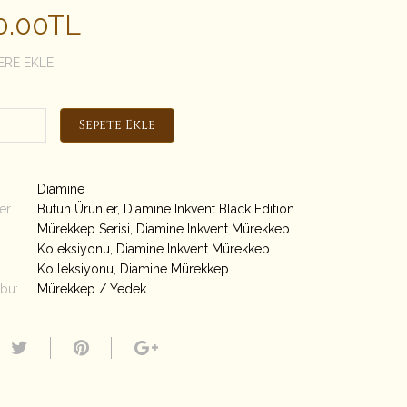
50.00TL
ERE EKLE
Sepete Ekle
Diamine
er
Bütün Ürünler
,
Diamine Inkvent Black Edition
Mürekkep Serisi
,
Diamine Inkvent Mürekkep
Koleksiyonu
,
Diamine Inkvent Mürekkep
Kolleksiyonu
,
Diamine Mürekkep
bu:
Mürekkep / Yedek