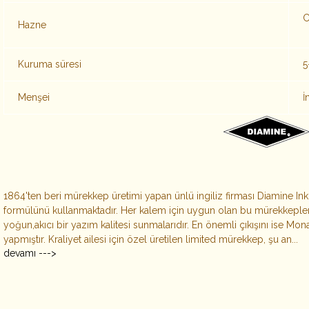
C
Hazne
Kuruma süresi
5
Menşei
İ
1864'ten beri mürekkep üretimi yapan ünlü ingiliz firması Diamine I
formülünü kullanmaktadır. Her kalem için uygun olan bu mürekkepleri
yoğun,akıcı bir yazım kalitesi sunmalarıdır. En önemli çıkışını ise Mona
yapmıştır. Kraliyet ailesi için özel üretilen limited mürekkep, şu an...
devamı --->