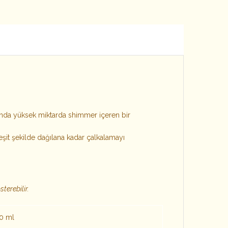
lığında yüksek miktarda shimmer içeren bir
eşit şekilde dağılana kadar çalkalamayı
terebilir.
0 ml