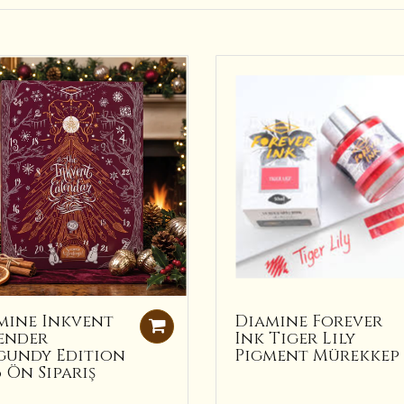
mine Inkvent
Diamine Forever
ender
Ink Tiger Lily
gundy Edition
Pigment Mürekkep
 Ön Sipariş