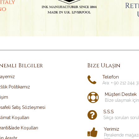
nemli Bilgiler
Bize Ulaşın
kayemiz
Telefon
Ara: + 90 212 244 
lilik Politikamız
Müşteri Destek
tişim
Bize ulaşmak için
safeli Satış Sözleşmesi
S.S.S
limat Koşulları
Sıkça sorulan soru
ranti&İade Koşulları
Yerimiz
Perakende mağaz
n Araştır