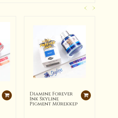
Diamine Forever
Dia
Ink Skyline
Bla
Pigment Mürekkep
For
Mür