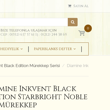
Satın Al
0
Bize telefonla ulaşmak için
Cep : 0(552) 637 57 61 İş : 0(212) 244 38 69
HEDIYELIK
PAPERBLANKS DEFTER
t Black Edition Mürekkep Serisi
Diamine Inkvent Black 
mine Inkvent Black
tion Starbright Noble
 Mürekkep