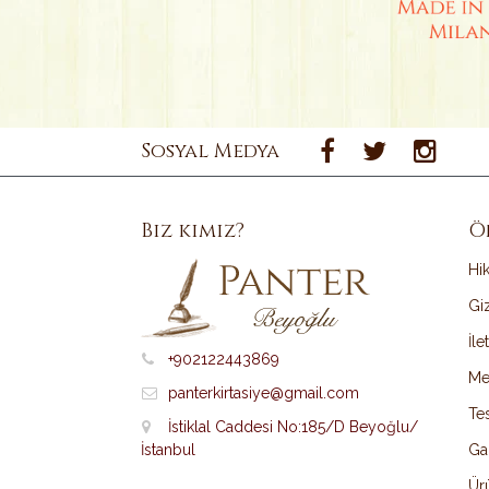
Sosyal Medya
Biz kimiz?
Ö
Hi
Giz
İle
+902122443869
Me
panterkirtasiye@gmail.com
Tes
İstiklal Caddesi No:185/D Beyoğlu/
İstanbul
Ga
Ürü