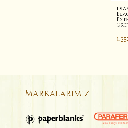
Dia
Bla
Ext
Gro
1,35
Markalarımız