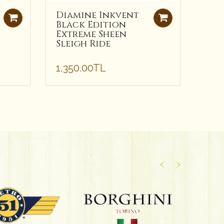
Diamine Inkvent
Dia
Black Edition
Bla
Extreme Sheen
Ext
Sleigh Ride
Cos
Mür
1,350.00TL
Tüke