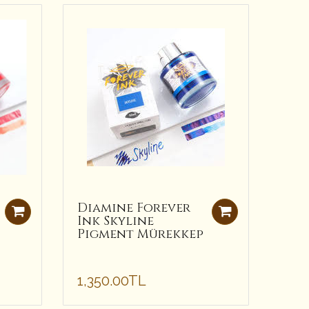
Diamine Forever
Dia
Ink Skyline
Bla
Pigment Mürekkep
For
Mür
1,350.00TL
1,3