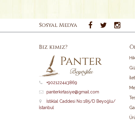
Sosyal Medya
Biz kimiz?
Ö
Hi
Giz
İle
+902122443869
Me
panterkirtasiye@gmail.com
Tes
İstiklal Caddesi No:185/D Beyoğlu/
İstanbul
Ga
Ürü