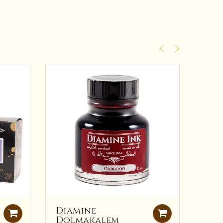
Diamine
Dia
Dolmakalem
Do