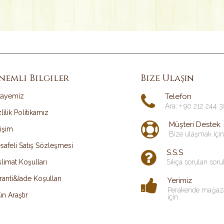
nemli Bilgiler
Bize Ulaşın
kayemiz
Telefon
Ara: + 90 212 244 
lilik Politikamız
Müşteri Destek
tişim
Bize ulaşmak için
safeli Satış Sözleşmesi
S.S.S
limat Koşulları
Sıkça sorulan soru
ranti&İade Koşulları
Yerimiz
Perakende mağaz
n Araştır
için