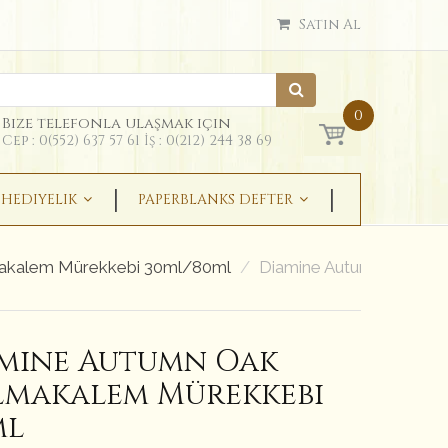
Satın Al
0
Bize telefonla ulaşmak için
Cep : 0(552) 637 57 61 İş : 0(212) 244 38 69
HEDIYELIK
PAPERBLANKS DEFTER
akalem Mürekkebi 30ml/80ml
Diamine Autumn Oak Do
mine Autumn Oak
makalem Mürekkebi
ml