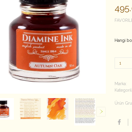
495
FAVORIL
Hangi bo
Marka:
Kategoril
Ürün Gru