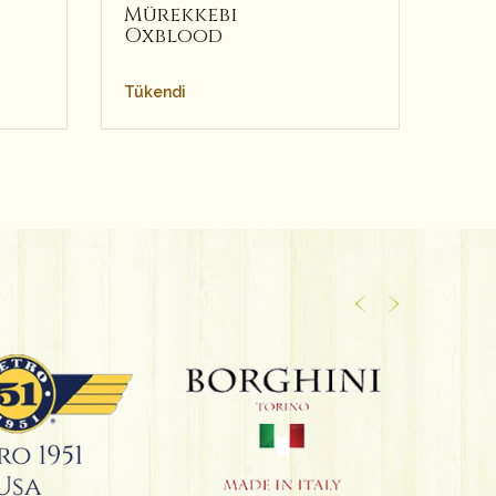
Mürekkebi
Mür
Oxblood
Sar
495
Tükendi