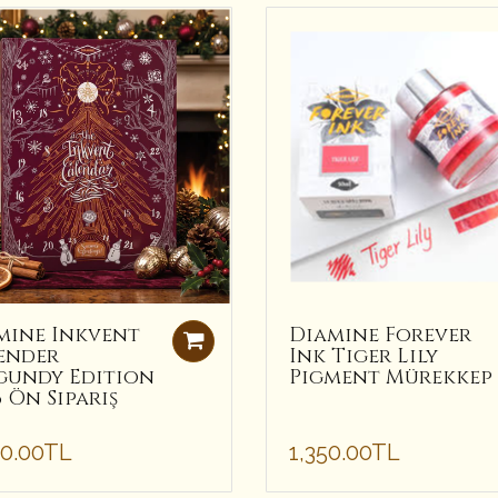
mine Inkvent
Diamine Forever
ender
Ink Tiger Lily
gundy Edition
Pigment Mürekkep
 Ön Sipariş
50.00TL
1,350.00TL