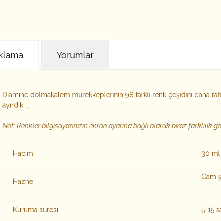
klama
Yorumlar
Diamine dolmakalem mürekkeplerinin 98 farklı renk çeşidini daha raha
ayırdık. .
Not: Renkler bilgisayarınızın ekran ayarına bağlı olarak biraz farklılık gös
Hacim
30 ml
Cam ş
Hazne
Kuruma süresi
5-15 s