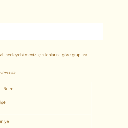
t inceleyebilmeniz için tonlarına göre gruplara
terebilir.
 - 80 ml
işe
aniye