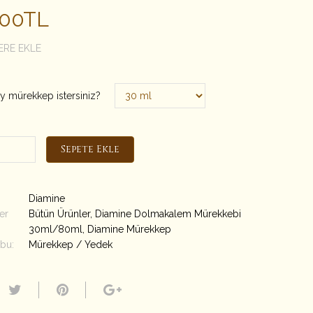
.00TL
ERE EKLE
y mürekkep istersiniz?
Sepete Ekle
Diamine
er
Bütün Ürünler
,
Diamine Dolmakalem Mürekkebi
30ml/80ml
,
Diamine Mürekkep
bu:
Mürekkep / Yedek