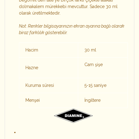
begonvil'den lale'ye birçok farklı çiçekle alakalı
dolmakalem mürekkebi mevcuttur. Sadece 30 ml
olarak üretilmektedir.
Not: Renkler bilgisayarınızın ekran ayarına bağlı olarak
biraz farklılık gösterebilir.
Hacim
30 ml
Cam şişe
Hazne
Kuruma süresi
5-15 saniye
Menşei
İngiltere