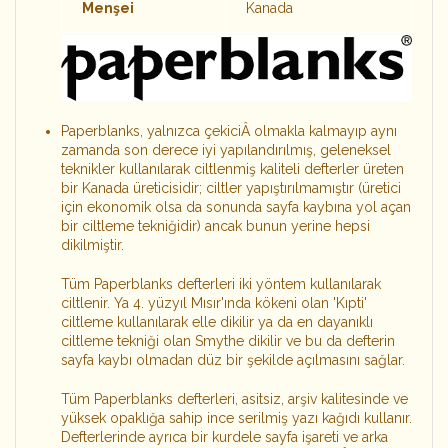
Menşei
Kanada
Pap
erbl
anks, yalnı
z
ca çekici
Â olma
kla kal
mayıp aynı
zamanda son derece iyi yapılandırılmış, geleneksel
teknikler kullanılarak ciltlenmiş kaliteli defterler üreten
bir Kanada üreticisidir; ciltler yapıştırılmamıştır (üretici
için ekonomik olsa da sonunda sayfa kaybına yol açan
bir ciltleme tekniğidir) ancak bunun yerine hepsi
dikilmiştir.
Tüm Paperblanks defterleri iki yöntem kullanılarak
ciltlenir. Ya 4. yüzyıl Mısır'ında kökeni olan 'Kıpti'
ciltleme kullanılarak elle dikilir ya da en dayanıklı
ciltleme tekniği olan Smythe dikilir ve bu da defterin
sayfa kaybı olmadan düz bir şekilde açılmasını sağlar.
Tüm Paperblanks defterleri, asitsiz, arşiv kalitesinde ve
yüksek opaklığa sahip ince serilmiş yazı kağıdı kullanır.
Defterlerinde ayrıca bir kurdele sayfa işareti ve arka